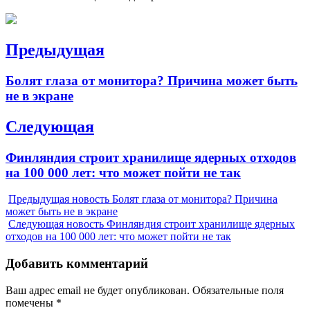
Навигация
Предыдущая
по
Previous
Болят глаза от монитора? Причина может быть
записям
post:
не в экране
Следующая
Next
Финляндия строит хранилище ядерных отходов
post:
на 100 000 лет: что может пойти не так
Предыдущая новость
Болят глаза от монитора? Причина
может быть не в экране
Следующая новость
Финляндия строит хранилище ядерных
отходов на 100 000 лет: что может пойти не так
Добавить комментарий
Ваш адрес email не будет опубликован.
Обязательные поля
помечены
*