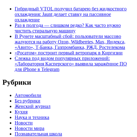
Гибридный VTOL получил батарею без жидкостного
охлаждения: Jaunt делает ставку на пассивное
охлаждение
Раз в полгода — слишком редко? Как часто нужно
чистить стиральную машину
В Рунете масштабный сбой: пользователи массово
жалуются на работу Ozon, Wildberries, Max, Яндекса,
«Авито», Т-Банка, Газпромбанка, РЖД, Ростелекома
«Росатом» построит первый ветропарк в Киргизии
Слежка под видом популярных приложений:
«Лаборатория Касперского» выявила заражённое ПО
для iPhone в Telegram
Рубрики
Автомобили
Без рубрики
Женский журнал
Кухня
Наука и техника
Новости
Новости мира
Познавательная школа