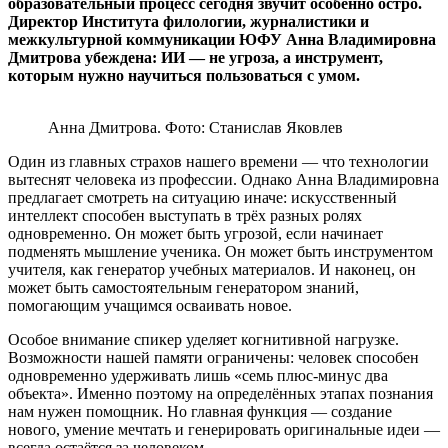
образовательный процесс сегодня звучит особенно остро.
Директор Института филологии, журналистики и
межкультурной коммуникации ЮФУ Анна Владимировна
Дмитрова убеждена: ИИ — не угроза, а инструмент,
которым нужно научиться пользоваться с умом.
Анна Дмитрова. Фото: Станислав Яковлев
Один из главных страхов нашего времени — что технологии
вытеснят человека из профессии. Однако Анна Владимировна
предлагает смотреть на ситуацию иначе: искусственный
интеллект способен выступать в трёх разных ролях
одновременно. Он может быть угрозой, если начинает
подменять мышление ученика. Он может быть инструментом
учителя, как генератор учебных материалов. И наконец, он
может быть самостоятельным генератором знаний,
помогающим учащимся осваивать новое.
Особое внимание спикер уделяет когнитивной нагрузке.
Возможности нашей памяти ограничены: человек способен
одновременно удерживать лишь «семь плюс-минус два
объекта». Именно поэтому на определённых этапах познания
нам нужен помощник. Но главная функция — создание
нового, умение мечтать и генерировать оригинальные идеи —
всегда остаётся за человеком.