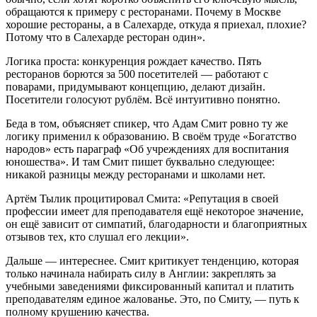
обращаются к примеру с ресторанами. Почему в Москве
хорошие рестораны, а в Салехарде, откуда я приехал, плохие?
Потому что в Салехарде ресторан один».
Логика проста: конкуренция рождает качество. Пять
ресторанов борются за 500 посетителей — работают с
поварами, придумывают концепцию, делают дизайн.
Посетители голосуют рублём. Всё интуитивно понятно.
Беда в том, объясняет спикер, что Адам Смит ровно ту же
логику применил к образованию. В своём труде «Богатство
народов» есть параграф «Об учреждениях для воспитания
юношества». И там Смит пишет буквально следующее:
никакой разницы между ресторанами и школами нет.
Артём Тылик процитировал Смита: «Репутация в своей
профессии имеет для преподавателя ещё некоторое значение,
он ещё зависит от симпатий, благодарности и благоприятных
отзывов тех, кто слушал его лекции».
Дальше — интереснее. Смит критикует тенденцию, которая
только начинала набирать силу в Англии: закреплять за
учебными заведениями фиксированный капитал и платить
преподавателям единое жалованье. Это, по Смиту, — путь к
полному крушению качества.