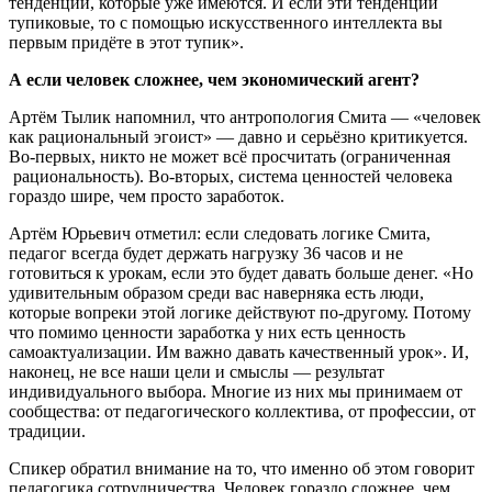
тенденции, которые уже имеются. И если эти тенденции
тупиковые, то с помощью искусственного интеллекта вы
первым придёте в этот тупик».
А если человек сложнее, чем экономический агент?
Артём Тылик напомнил, что антропология Смита — «человек
как рациональный эгоист» — давно и серьёзно критикуется.
Во-первых, никто не может всё просчитать (ограниченная
рациональность). Во-вторых, система ценностей человека
гораздо шире, чем просто заработок.
Артём Юрьевич отметил: если следовать логике Смита,
педагог всегда будет держать нагрузку 36 часов и не
готовиться к урокам, если это будет давать больше денег. «Но
удивительным образом среди вас наверняка есть люди,
которые вопреки этой логике действуют по-другому. Потому
что помимо ценности заработка у них есть ценность
самоактуализации. Им важно давать качественный урок». И,
наконец, не все наши цели и смыслы — результат
индивидуального выбора. Многие из них мы принимаем от
сообщества: от педагогического коллектива, от профессии, от
традиции.
Спикер обратил внимание на то, что именно об этом говорит
педагогика сотрудничества. Человек гораздо сложнее, чем