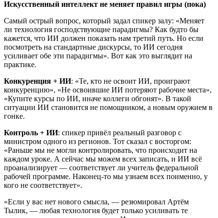
Искусственный интеллект не меняет правил игры (пока)
Самый острый вопрос, который задал спикер залу: «Меняет
ли технология господствующие парадигмы? Как будто бы
кажется, что ИИ должен показать нам третий путь. Но если
посмотреть на стандартные дискурсы, то ИИ сегодня
усиливает обе эти парадигмы». Вот как это выглядит на
практике.
Конкуренция + ИИ
: «Те, кто не освоит ИИ, проиграют
конкуренцию», «Не освоившие ИИ потеряют рабочие места»,
«Купите курсы по ИИ, иначе коллеги обгонят». В такой
ситуации ИИ становится не помощником, а новым оружием в
гонке.
Контроль + ИИ
: спикер привёл реальный разговор с
министром одного из регионов. Тот сказал с восторгом:
«Раньше мы не могли контролировать, что происходит на
каждом уроке. А сейчас мы можем всех записать, и ИИ всё
проанализирует — соответствует ли учитель федеральной
рабочей программе. Наконец-то мы узнаем всех поименно, у
кого не соответствует».
«Если у вас нет нового смысла, — резюмировал Артём
Тылик, — любая технология будет только усиливать те