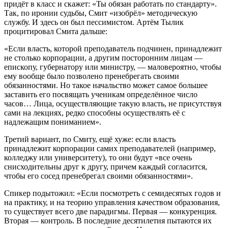
придёт в класс и скажет: «Ты обязан работать по стандарту».
Так, по иронии судьбы, Смит «изобрёл» методическую
службу. И здесь он был пессимистом. Артём Тылик
процитировал Смита дальше:
«Если власть, которой преподаватель подчинен, принадлежит
не столько корпорации, а другим посторонним лицам —
епископу, губернатору или министру, — маловероятно, чтобы
ему вообще было позволено пренебрегать своими
обязанностями. Но такое начальство может самое большее
заставить его посвящать ученикам определённое число
часов… Лица, осуществляющие такую власть, не присутствуя
сами на лекциях, редко способны осуществлять её с
надлежащим пониманием».
Третий вариант, по Смиту, ещё хуже: если власть
принадлежит корпорации самих преподавателей (например,
колледжу или университету), то они будут «все очень
снисходительны друг к другу, причем каждый согласится,
чтобы его сосед пренебрегал своими обязанностями».
Спикер подытожил: «Если посмотреть с семидесятых годов и
на практику, и на теорию управления качеством образования,
то существует всего две парадигмы. Первая — конкуренция.
Вторая — контроль. В последние десятилетия пытаются их