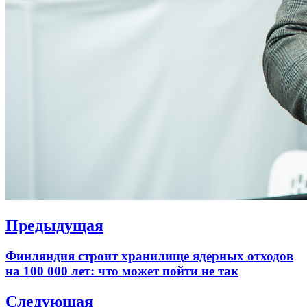
Навигация
Предыдущая
по
Previous
Финляндия строит хранилище ядерных отходов
записям
post:
на 100 000 лет: что может пойти не так
Следующая