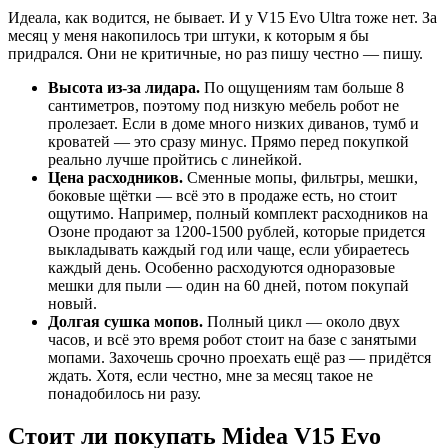
Идеала, как водится, не бывает. И у V15 Evo Ultra тоже нет. За
месяц у меня накопилось три штуки, к которым я бы
придрался. Они не критичные, но раз пишу честно — пишу.
Высота из-за лидара.
По ощущениям там больше 8
сантиметров, поэтому под низкую мебель робот не
пролезает. Если в доме много низких диванов, тумб и
кроватей — это сразу минус. Прямо перед покупкой
реально лучше пройтись с линейкой.
Цена расходников.
Сменные мопы, фильтры, мешки,
боковые щётки — всё это в продаже есть, но стоит
ощутимо. Например, полный комплект расходников на
Озоне продают за 1200-1500 рублей, которые придется
выкладывать каждый год или чаще, если убираетесь
каждый день. Особенно расходуются одноразовые
мешки для пыли — один на 60 дней, потом покупай
новый.
Долгая сушка мопов.
Полный цикл — около двух
часов, и всё это время робот стоит на базе с занятыми
мопами. Захочешь срочно проехать ещё раз — придётся
ждать. Хотя, если честно, мне за месяц такое не
понадобилось ни разу.
Стоит ли покупать Midea V15 Evo