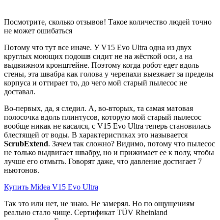
Посмотрите, сколько отзывов! Такое количество людей точно
не может ошибаться
Потому что тут все иначе. У V15 Evo Ultra одна из двух
круглых моющих подошв сидит не на жёсткой оси, а на
выдвижном кронштейне. Поэтому когда робот едет вдоль
стены, эта швабра как голова у черепахи выезжает за пределы
корпуса и оттирает то, до чего мой старый пылесос не
доставал.
Во-первых, да, я следил. А, во-вторых, та самая матовая
полосочка вдоль плинтусов, которую мой старый пылесос
вообще никак не касался, с V15 Evo Ultra теперь становилась
блестящей от воды. В характеристиках это называется
ScrubExtend
. Зачем так сложно? Видимо, потому что пылесос
не только выдвигает швабру, но и прижимает ее к полу, чтобы
лучше его отмыть. Говорят даже, что давление достигает 7
ньютонов.
Купить Midea V15 Evo Ultra
Так это или нет, не знаю. Не замерял. Но по ощущениям
реально стало чище. Сертификат TÜV Rheinland