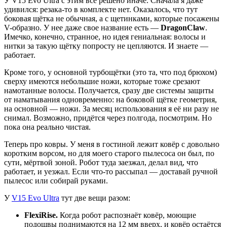
У V15 Evo Ultra с этим всё решено иначе. Сначала я даже
удивился: резака-то в комплекте нет. Оказалось, что тут
боковая щётка не обычная, а с щетинками, которые посажены
V-образно. У нее даже свое название есть —
DragonClaw
.
Имечко, конечно, странное, но идея гениальная: волосы и
нитки за такую щётку попросту не цепляются. И знаете —
работает.
Кроме того, у основной турбощётки (это та, что под брюхом)
сверху имеются небольшие ножи, которые тоже срезают
намотанные волосы. Получается, сразу две системы защиты
от наматывания одновременно: на боковой щётке геометрия,
на основной — ножи. За месяц использования я её ни разу не
снимал. Возможно, придётся через полгода, посмотрим. Но
пока она реально чистая.
Теперь про ковры. У меня в гостиной лежит ковёр с довольно
коротким ворсом, но для моего старого пылесоса он был, по
сути, мёртвой зоной. Робот туда заезжал, делал вид, что
работает, и уезжал. Если что-то рассыпал — доставай ручной
пылесос или собирай руками.
У
V15 Evo Ultra
тут две вещи разом:
FlexiRise.
Когда робот распознаёт ковёр, моющие
подошвы поднимаются на 12 мм вверх, и ковёр остаётся