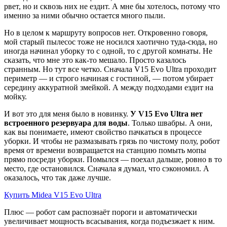
рвет, но и сквозь них не ездит. А мне бы хотелось, потому что
именно за ними обычно остается много пыли.
Но в целом к маршруту вопросов нет. Откровенно говоря,
мой старый пылесос тоже не носился хаотично туда-сюда, но
иногда начинал уборку то с одной, то с другой комнаты. Не
сказать, что мне это как-то мешало. Просто казалось
странным. Но тут все четко. Сначала V15 Evo Ultra проходит
периметр — и строго начиная с гостиной, — потом убирает
середину аккуратной змейкой. А между подходами ездит на
мойку.
И вот это для меня было в новинку.
У V15 Evo Ultra нет
встроенного резервуара для воды
. Только швабры. А они,
как вы понимаете, имеют свойство пачкаться в процессе
уборки. И чтобы не размазывать грязь по чистому полу, робот
время от времени возвращается на станцию помыть мопы
прямо посреди уборки. Помылся — поехал дальше, ровно в то
место, где остановился. Сначала я думал, что сэкономил. А
оказалось, что так даже лучше.
Купить Midea V15 Evo Ultra
Плюс — робот сам распознаёт пороги и автоматически
увеличивает мощность всасывания, когда подъезжает к ним.