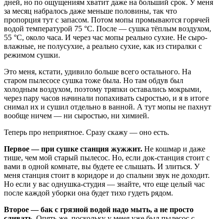
дней, но по ощущениям хватит даже на больший срок. У меня
за месяц набралось даже меньше половины, так что
пропорция тут с запасом. Потом мопы промываются горячей
водой температурой 75 °C. После — сушка тёплым воздухом,
55 °C, около часа. И через час мопы реально сухие. Не сыро-
влажные, не полусухие, а реально сухие, как из стиралки с
режимом сушки.
Это меня, кстати, удивило больше всего остального. На
старом пылесосе сушка тоже была. Но там обдув был
холодным воздухом, поэтому тряпки оставались мокрыми,
через пару часов начинали попахивать сыростью, и я в итоге
снимал их и сушил отдельно в ванной. А тут мопы не пахнут
вообще ничем — ни сыростью, ни химией.
Теперь про неприятное. Сразу скажу — оно есть.
Первое — при сушке станция жужжит.
Не кошмар и даже
тише, чем мой старый пылесос. Но, если док-станция стоит с
вами в одной комнате, вы будете ее слышать. И злиться. У
меня станция стоит в коридоре и до спальни звук не доходит.
Но если у вас однушка-студия — знайте, что еще целый час
после каждой уборки она будет тихо гудеть рядом.
Второе — бак с грязной водой надо мыть, а не просто
сливать.
Опять же, поскольку у меня уже был пылесос с