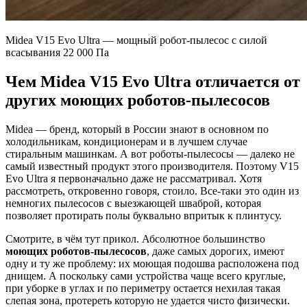
Midea V15 Evo Ultra — мощный робот-пылесос с силой
всасывания 22 000 Па
Чем Midea V15 Evo Ultra отличается от
других моющих роботов-пылесосов
Midea — бренд, который в России знают в основном по
холодильникам, кондиционерам и в лучшем случае
стиральным машинкам. А вот роботы-пылесосы — далеко не
самый известный продукт этого производителя. Поэтому V15
Evo Ultra я первоначально даже не рассматривал. Хотя
рассмотреть, откровенно говоря, стоило. Все-таки это один из
немногих пылесосов с выезжающей шваброй, которая
позволяет протирать полы буквально впритык к плинтусу.
Смотрите, в чём тут прикол. Абсолютное большинство
моющих роботов-пылесосов
, даже самых дорогих, имеют
одну и ту же проблему: их моющая подошва расположена под
днищем. А поскольку сами устройства чаще всего круглые,
при уборке в углах и по периметру остается нехилая такая
слепая зона, протереть которую не удается чисто физически.