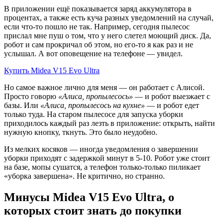
В приложении ещё показывается заряд аккумулятора в
процентах, а также есть куча разных уведомлений на случай,
если что-то пошло не так. Например, сегодня пылесос
прислал мне пуш о том, что у него слетел моющий диск. Да,
робот и сам прокричал об этом, но его-то я как раз и не
услышал. А вот оповещение на телефоне — увидел.
Купить Midea V15 Evo Ultra
Но самое важное лично для меня — он работает с Алисой.
Просто говорю
«Алиса, пропылесось»
— и робот выезжает с
базы. Или
«Алиса, пропылесось на кухне»
— и робот едет
только туда. На старом пылесосе для запуска уборки
приходилось каждый раз лезть в приложение: открыть, найти
нужную кнопку, ткнуть. Это было неудобно.
Из мелких косяков — иногда уведомления о завершении
уборки приходят с задержкой минут в 5-10. Робот уже стоит
на базе, мопы сушатся, а телефон только-только пиликает
«уборка завершена». Не критично, но странно.
Минусы Midea V15 Evo Ultra, о
которых стоит знать до покупки