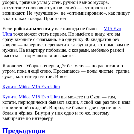
уборки, грязные углы у стен, ручной вынос мусора,
отсутствие голосового управления) — тут просто не
возникают. Не «улучшено», не «оптимизировано», как пишут
в карточках товара. Просто нет.
Если
робота-пылесоса
у вас никогда не было —
V15 Evo
Ultra
тоже может стать первым. Но имейте в виду, что вы
сразу заходите с флагмана. На однушку 30 квадратов без
ковров — наверное, переплатите за функции, которые вам не
нужны. На квартиру побольше, с коврами, мебелью разной
высоты — нормально вписывается.
Я доволен. Уборка теперь идёт без меня — по расписанию
утром, пока я ещё сплю. Просыпаюсь — полы чистые, тряпка
сухая, контейнер пустой. И всё.
Купить Midea V15 Evo Ultra
Купить Midea V15 Evo Ultra
вы можете на Ozon — там,
кстати, периодически бывают акции, я свой как раз так и взял
с приличной скидкой. В продаже бывают две версии две:
белая и чёрная. Внутри у них одно и то же, поэтому
выбирайте по интерьеру.
Навигация
Предыдущая