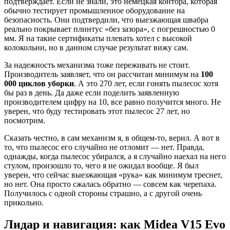
подтверждает. Если не знали, это немецкая контора, которая
обычно тестирует промышленное оборудование на
безопасность. Они подтвердили, что выезжающая швабра
реально покрывает плинтус «без зазора», с погрешностью 0
мм. Я на такие сертификаты плевать хотел с высокой
колокольни, но в данном случае результат вижу сам.
За надежность механизма тоже переживать не стоит.
Производитель заявляет, что он рассчитан минимум на
100
000 циклов уборки
. А это 270 лет, если гонять пылесос хотя
бы раз в день. Да даже если поделить заявленную
производителем цифру на 10, все равно получится много. Не
уверен, что буду тестировать этот пылесос 27 лет, но
посмотрим.
Сказать честно, в сам механизм я, в общем-то, верил. А вот в
то, что пылесос его случайно не отломит — нет. Правда,
однажды, когда пылесос убирался, а я случайно наехал на него
стулом, произошло то, чего я не ожидал вообще. Я был
уверен, что сейчас выезжающая «рука» как минимум треснет,
но нет. Она просто сжалась обратно — совсем как черепаха.
Получилось с одной стороны страшно, а с другой очень
прикольно.
Лидар и навигация: как Midea V15 Evo