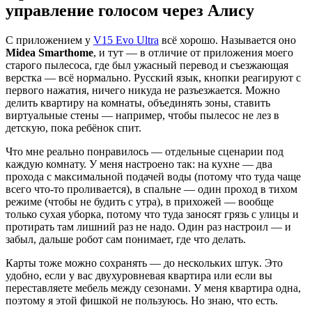
управление голосом через Алису
С приложением у
V15 Evo Ultra
всё хорошо. Называется оно
Midea Smarthome
, и тут — в отличие от приложения моего
старого пылесоса, где был ужасный перевод и съезжающая
верстка — всё нормально. Русский язык, кнопки реагируют с
первого нажатия, ничего никуда не разъезжается. Можно
делить квартиру на комнаты, объединять зоны, ставить
виртуальные стены — например, чтобы пылесос не лез в
детскую, пока ребёнок спит.
Что мне реально понравилось — отдельные сценарии под
каждую комнату. У меня настроено так: на кухне — два
прохода с максимальной подачей воды (потому что туда чаще
всего что-то проливается), в спальне — один проход в тихом
режиме (чтобы не будить с утра), в прихожей — вообще
только сухая уборка, потому что туда заносят грязь с улицы и
протирать там лишний раз не надо. Один раз настроил — и
забыл, дальше робот сам понимает, где что делать.
Карты тоже можно сохранять — до нескольких штук. Это
удобно, если у вас двухуровневая квартира или если вы
переставляете мебель между сезонами. У меня квартира одна,
поэтому я этой фишкой не пользуюсь. Но знаю, что есть.