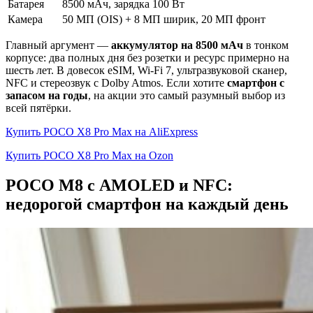
Батарея
8500 мАч, зарядка 100 Вт
Камера
50 МП (OIS) + 8 МП ширик, 20 МП фронт
Главный аргумент —
аккумулятор на 8500 мАч
в тонком
корпусе: два полных дня без розетки и ресурс примерно на
шесть лет. В довесок eSIM, Wi-Fi 7, ультразвуковой сканер,
NFC и стереозвук с Dolby Atmos. Если хотите
смартфон с
запасом на годы
, на акции это самый разумный выбор из
всей пятёрки.
Купить POCO X8 Pro Max на AliExpress
Купить POCO X8 Pro Max на Ozon
POCO M8 с AMOLED и NFC:
недорогой смартфон на каждый день