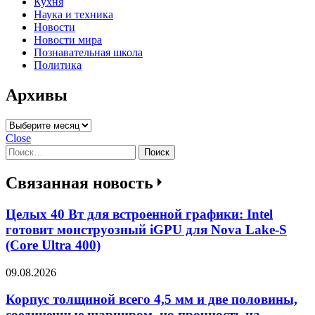
Кухня
Наука и техника
Новости
Новости мира
Познавательная школа
Политика
Архивы
Архивы
Close
Найти:
Связанная новость
Целых 40 Вт для встроенной графики: Intel
готовит монструозный iGPU для Nova Lake-S
(Core Ultra 400)
09.08.2026
Корпус толщиной всего 4,5 мм и две половины,
соединенные шарниром, но прочность на