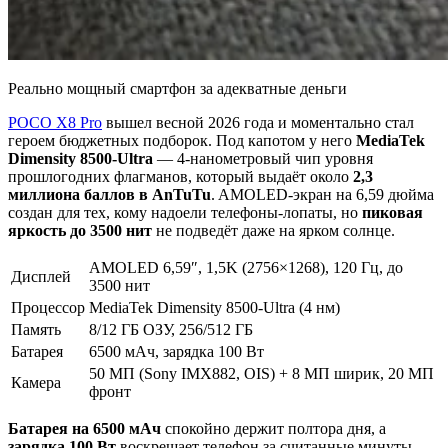
Реально мощный смартфон за адекватные деньги
POCO X8 Pro
вышел весной 2026 года и моментально стал
героем бюджетных подборок. Под капотом у него
MediaTek
Dimensity 8500-Ultra
— 4-нанометровый чип уровня
прошлогодних флагманов, который выдаёт около
2,3
миллиона баллов в AnTuTu
. AMOLED-экран на 6,59 дюйма
создан для тех, кому надоели телефоны-лопаты, но
пиковая
яркость до 3500 нит
не подведёт даже на ярком солнце.
AMOLED 6,59″, 1,5K (2756×1268), 120 Гц, до
Дисплей
3500 нит
Процессор
MediaTek Dimensity 8500-Ultra (4 нм)
Память
8/12 ГБ ОЗУ, 256/512 ГБ
Батарея
6500 мАч, зарядка 100 Вт
50 МП (Sony IMX882, OIS) + 8 МП ширик, 20 МП
Камера
фронт
Батарея на 6500 мАч
спокойно держит полтора дня, а
зарядка 100 Вт
воскрешает телефон за считанные минуты.