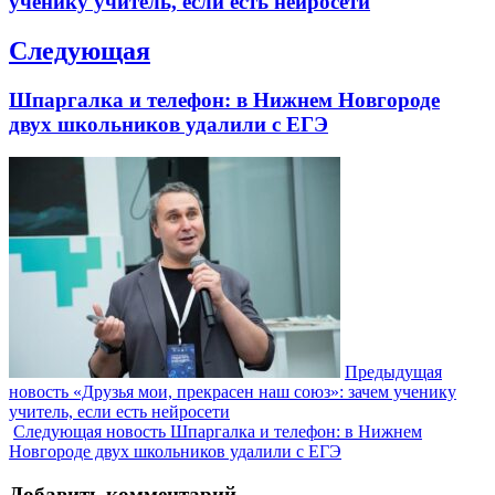
ученику учитель, если есть нейросети
Следующая
Next
Шпаргалка и телефон: в Нижнем Новгороде
post:
двух школьников удалили с ЕГЭ
Предыдущая
новость
«Друзья мои, прекрасен наш союз»: зачем ученику
учитель, если есть нейросети
Следующая новость
Шпаргалка и телефон: в Нижнем
Новгороде двух школьников удалили с ЕГЭ
Добавить комментарий