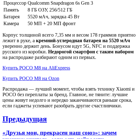
Процессор
Qualcomm Snapdragon 6s Gen 3
Память
8 ГБ ОЗУ, 256/512 ГБ
Батарея
5520 мАч, зарядка 45 Вт
Камера
50 МП + 20 МП фронт
Корпус толщиной всего 7,35 мм и весом 178 граммов приятно
лежит в руке, а
кремний-углеродная батарея на 5520 мАч
уверенно держит день. Бонусом идут 5G, NFC и поддержка
русского из коробки.
Недорогой смартфон с таким набором
на распродаже разбирают одним из первых.
Купить POCO M8 на AliExpress
Купить POCO M8 на Ozon
Распродажа — лучший момент, чтобы взять технику Xiaomi и
POCO без переплаты за бренд. Главное, не тяните: лучшие
цены живут недолго и нередко заканчиваются раньше срока,
если гаджеты успевают разобрать другие счастливчики.
Навигация
Предыдущая
по
Previous
«Друзья мои, прекрасен наш союз»: зачем
записям
post: