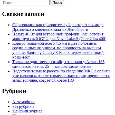
Найти:
Свежие записи
Образование как приоритет: губернатор Александр
Дрозденко о ключевых задачах Ленобласти
Целых 40 Вт для встроенной графики: Intel готовит
монструозный iGPU для Nova Lake-S (Core Ultra 400)
Корпус толщиной всего 4,5 мм и две половины,
соединенные шарниром, но прочность на высшем
уровне: Samsung Galaxy Z Fold 8 пережил жестокий
краш-тест
Только за один месяц китайцы заказали у Airbus 165
самолетов, из них 25 — широкофюзеляжные
Подготовительные работы по сведению МКС с орбиты
уже начались: рассчитывается траектория, оценивается
запас топлива, создается новое ПО
Рубрики
Автомобили
Без рубрики
Женский журнал