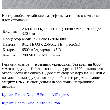
Всегда любил китайские смартфоны за то, что в комплекте
идет чехольчик
AMOLED 6,77″, FHD+ (1080×2392), 120 Гц, до
Дисплей
3200 нит
Процессор
MediaTek Helio G200-Ultra
Память
8/12 ГБ ОЗУ, 256/512 ГБ + microSD
Батарея
6500 мАч, зарядка 45 Вт
Камера
200 МП + 8 МП ширик
Главный козырь —
кремний-углеродная батарея на 6500
мАч
: до двух дней без розетки и ресурс на 1600 циклов, это
около шести лет службы. Добавьте сюда
камеру на 200 Мп
с
возможностью двукратного кропа без потери детализации и
защиту IP65
. За свои деньги набор почти неприлично
щедрый.
Купить Redmi Note 15 Pro на AliExpress
Купить Redmi Note 15 Pro на Ozon