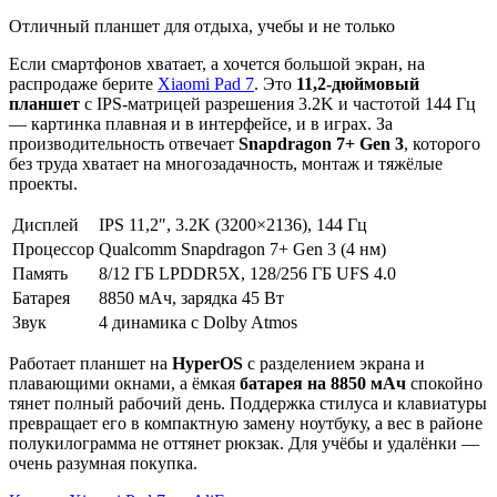
Отличный планшет для отдыха, учебы и не только
Если смартфонов хватает, а хочется большой экран, на
распродаже берите
Xiaomi Pad 7
. Это
11,2-дюймовый
планшет
с IPS-матрицей разрешения 3.2K и частотой 144 Гц
— картинка плавная и в интерфейсе, и в играх. За
производительность отвечает
Snapdragon 7+ Gen 3
, которого
без труда хватает на многозадачность, монтаж и тяжёлые
проекты.
Дисплей
IPS 11,2″, 3.2K (3200×2136), 144 Гц
Процессор
Qualcomm Snapdragon 7+ Gen 3 (4 нм)
Память
8/12 ГБ LPDDR5X, 128/256 ГБ UFS 4.0
Батарея
8850 мАч, зарядка 45 Вт
Звук
4 динамика с Dolby Atmos
Работает планшет на
HyperOS
с разделением экрана и
плавающими окнами, а ёмкая
батарея на 8850 мАч
спокойно
тянет полный рабочий день. Поддержка стилуса и клавиатуры
превращает его в компактную замену ноутбуку, а вес в районе
полукилограмма не оттянет рюкзак. Для учёбы и удалёнки —
очень разумная покупка.