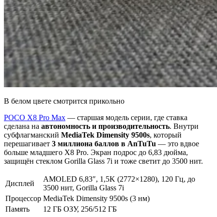
В белом цвете смотрится прикольно
POCO X8 Pro Max
— старшая модель серии, где ставка
сделана на
автономность и производительность
. Внутри
субфлагманский
MediaTek Dimensity 9500s
, который
перешагивает
3 миллиона баллов в AnTuTu
— это вдвое
больше младшего X8 Pro. Экран подрос до 6,83 дюйма,
защищён стеклом Gorilla Glass 7i и тоже светит до 3500 нит.
AMOLED 6,83″, 1,5K (2772×1280), 120 Гц, до
Дисплей
3500 нит, Gorilla Glass 7i
Процессор
MediaTek Dimensity 9500s (3 нм)
Память
12 ГБ ОЗУ, 256/512 ГБ