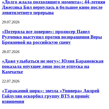
«Долго ждала подходящего момента»: 44-летняя
Джессика Бил вернулась в большое кино после
девятилетнего перерыва
29.07.2026
«Потеряла все доверие»: продюсер Павел
Рудченко выступил против возвращения Веры
Брежневой на российскую сцену
28.07.2026
«Даже улыбаться не могу»: Юлия Барановская
показала опухшее лицо после отпуска на
Камчатке
22.07.2026
«Тараканий цирк»: звезда «Универа» Андрей
Гайдулян оскорбил группу BTS и принёс
извинения