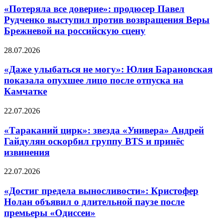
«Потеряла все доверие»: продюсер Павел
Рудченко выступил против возвращения Веры
Брежневой на российскую сцену
28.07.2026
«Даже улыбаться не могу»: Юлия Барановская
показала опухшее лицо после отпуска на
Камчатке
22.07.2026
«Тараканий цирк»: звезда «Универа» Андрей
Гайдулян оскорбил группу BTS и принёс
извинения
22.07.2026
«Достиг предела выносливости»: Кристофер
Нолан объявил о длительной паузе после
премьеры «Одиссеи»