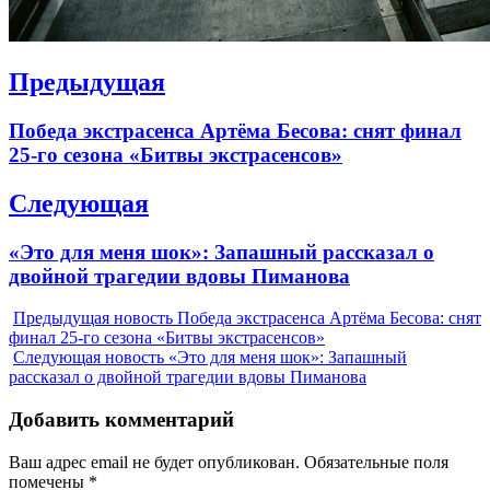
Навигация
Предыдущая
по
Previous
Победа экстрасенса Артёма Бесова: снят финал
записям
post:
25-го сезона «Битвы экстрасенсов»
Следующая
Next
«Это для меня шок»: Запашный рассказал о
post:
двойной трагедии вдовы Пиманова
Предыдущая новость
Победа экстрасенса Артёма Бесова: снят
финал 25-го сезона «Битвы экстрасенсов»
Следующая новость
«Это для меня шок»: Запашный
рассказал о двойной трагедии вдовы Пиманова
Добавить комментарий
Ваш адрес email не будет опубликован.
Обязательные поля
помечены
*