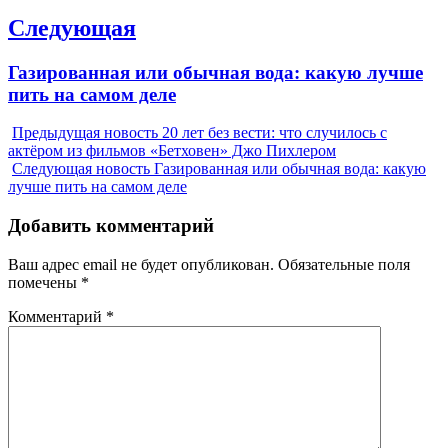
Следующая
Next
Газированная или обычная вода: какую лучше
post:
пить на самом деле
Предыдущая новость
20 лет без вести: что случилось с
актёром из фильмов «Бетховен» Джо Пихлером
Следующая новость
Газированная или обычная вода: какую
лучше пить на самом деле
Добавить комментарий
Ваш адрес email не будет опубликован.
Обязательные поля
помечены
*
Комментарий
*