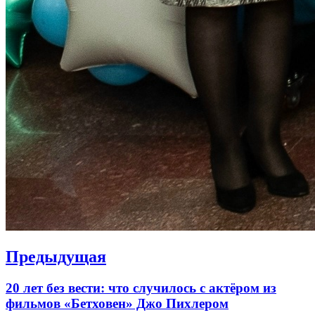
Навигация
Предыдущая
по
Previous
20 лет без вести: что случилось с актёром из
записям
post:
фильмов «Бетховен» Джо Пихлером