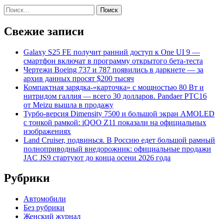
Найти:
Свежие записи
Galaxy S25 FE получит ранний доступ к One UI 9 —
смартфон включат в программу открытого бета-теста
Чертежи Boeing 737 и 787 появились в даркнете — за
архив данных просят $200 тысяч
Компактная зарядка-«карточка» с мощностью 80 Вт и
нитридом галлия — всего 30 долларов. Pandaer PTC16
от Meizu вышла в продажу
Турбо-версия Dimensity 7500 и большой экран AMOLED
с тонкой рамкой: iQOO Z11 показали на официальных
изображениях
Land Cruiser, подвинься. В Россию едет большой рамный
полноприводный внедорожник: официальные продажи
JAC JS9 стартуют до конца осени 2026 года
Рубрики
Автомобили
Без рубрики
Женский журнал