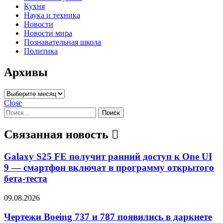
Кухня
Наука и техника
Новости
Новости мира
Познавательная школа
Политика
Архивы
Архивы
Close
Найти:
Связанная новость
Galaxy S25 FE получит ранний доступ к One UI
9 — смартфон включат в программу открытого
бета-теста
09.08.2026
Чертежи Boeing 737 и 787 появились в даркнете