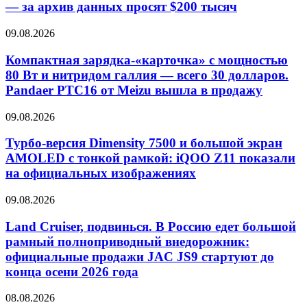
— за архив данных просят $200 тысяч
09.08.2026
Компактная зарядка-«карточка» с мощностью
80 Вт и нитридом галлия — всего 30 долларов.
Pandaer PTC16 от Meizu вышла в продажу
09.08.2026
Турбо-версия Dimensity 7500 и большой экран
AMOLED с тонкой рамкой: iQOO Z11 показали
на официальных изображениях
09.08.2026
Land Cruiser, подвинься. В Россию едет большой
рамный полноприводный внедорожник:
официальные продажи JAC JS9 стартуют до
конца осени 2026 года
08.08.2026