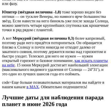
или фазу.
Юпитер (звёздная величина -1,8)
тоже хорошо виден без
оптики — он тусклее Венеры, но намного ярче большинства
звёзд. Если навести на него бинокль уже после захода Солнца,
можно заметить четыре крупнейших спутника как крошечные
точки в ряд рядом с планетой.
А вот
Меркурий (звёздная величина 0,3)
более капризный,
поэтому ради него придётся поторопиться. Он обращается
близко к Солнцу и почти никогда не отходит далеко от
закатного сияния, поэтому держится низко над горизонтом и
быстро уходит. Телескоп для него не нужен — нужен
открытый горизонт и базовое понимание,
как искать планеты
на небе
. 15 июня Меркурий достигает наибольшей элонгации
(максимального видимого удаления от Солнца — 24°31′), и
это один из лучших шансов года его поймать.
code>Еще больше познавательных материалов вы найдете в
нашем канале
в MAX
. Обязательно подпишитесь!
Лучшие даты для наблюдения парада
планет в июне 2026 года