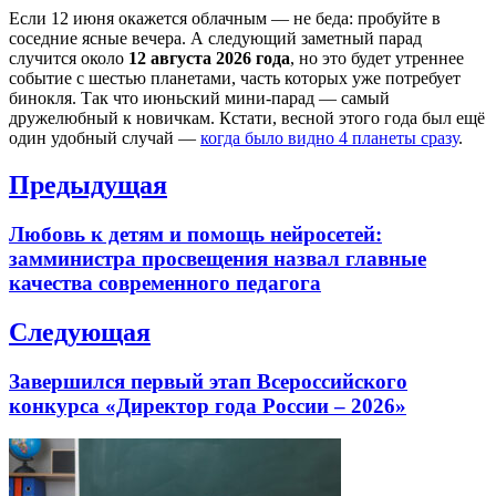
Если 12 июня окажется облачным — не беда: пробуйте в
соседние ясные вечера. А следующий заметный парад
случится около
12 августа 2026 года
, но это будет утреннее
событие с шестью планетами, часть которых уже потребует
бинокля. Так что июньский мини-парад — самый
дружелюбный к новичкам. Кстати, весной этого года был ещё
один удобный случай —
когда было видно 4 планеты сразу
.
Навигация
Предыдущая
по
Previous
Любовь к детям и помощь нейросетей:
записям
post:
замминистра просвещения назвал главные
качества современного педагога
Следующая
Next
Завершился первый этап Всероссийского
post:
конкурса «Директор года России – 2026»