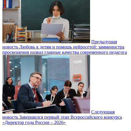
Предыдущая
новость
Любовь к детям и помощь нейросетей: замминистра
просвещения назвал главные качества современного педагога
Следующая
новость
Завершился первый этап Всероссийского конкурса
«Директор года России – 2026»