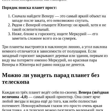
Порядок поиска планет прост:
Сначала найдите Венеру — это самый яркий объект на
западе после заката, его невозможно спутать.
Рядом с Венерой отыщите Юпитер: он яркий, хотя и не
такой ослепительный.
Ниже, ближе к горизонту, ищите Меркурий — его
заметить сложнее всего из-за сумерек.
Три планеты выстроятся в наклонную линию, а угол наклона
немного отличается в зависимости от полушария. Если
западный горизонт закрывают деревья или здания, первым из
виду вы потеряете именно Меркурий, но красивая пара
Венеры и Юпитера всё равно никуда не денется.
Можно ли увидеть парад планет без
телескопа
Каждая из трёх планет ведёт себя по-своему.
Венера (звёздная
величина -4,0)
— самый яркий ориентир. Она сияет ярче
любой звезды и видна ещё до того, как небо полностью
потемнеет. Невооружённым глазом это просто очень яркая
белая точка, а в телескоп можно разглядеть маленький диск