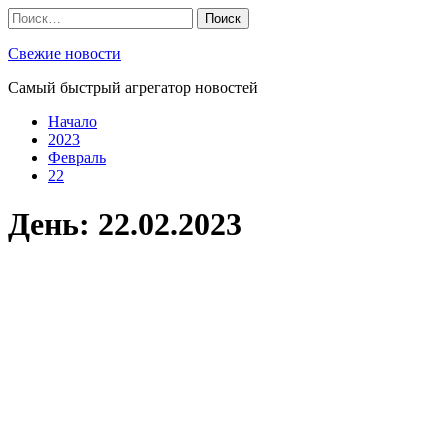
Skip
Найти:
to
content
Свежие новости
Самый быстрый агрегатор новостей
Начало
2023
Февраль
22
День:
22.02.2023
Новости
Познавательная школа