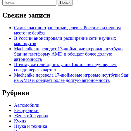
Найти:
по
платформой. Представлен Infinix Smart
записям
7
Свежие записи
Самые распространённые деревья России: на первом
месте не берёза
В России анонсировали расширение сети научных
маршрутов
Machenike переводит 17-дюймовые игровые ноутбуки
Star на платформу AMD и обещает более долгую
автономность
Почему жители одних улиц Токио спят лучше, чем
соседи через квартал
Machenike перевела 17-дюймовые игровые ноутбуки Star
на AMD и обещает более долгую автономность
Рубрики
Автомобили
Без рубрики
Женский журнал
Кухня
Наука и техника