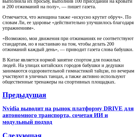
выполнила их просьбу, выполнив 100 приседаний на кровати
и 200 отжиманий на полу», — пишет газета.
Отмечается, что женщина также «искусно крутит обруч». По
словам Ли, ее здоровье «действительно улучшилось благодаря
упражнениям».
«Возможно, мои движения при отжиманиях не соответствуют
стандартам, но я настаиваю на том, чтобы делать 200
отжиманий каждый день», — приводит газета слова бабушки.
В Китае является нормой занятие спортом для пожилых
людей. На улицах китайских городов бабушки и дедушки
занимаются оздоровительной гимнастикой тайцзи, по вечерам
участвуют в уличных танцах, а также активно используют
общественные тренажеры на спортивных площадках.
Навигация
Предыдущая
по
Previous
Nvidia выводит на рынок платформу DRIVE для
записям
post:
автономного транспорта, сочетая ИИ и
модульный подход
Следующая