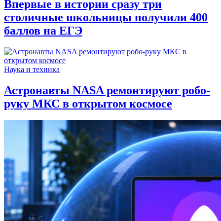
Впервые в истории сразу три
столичные школьницы получили 400
баллов на ЕГЭ
Наука и техника
Астронавты NASA ремонтируют робо-
руку МКС в открытом космосе