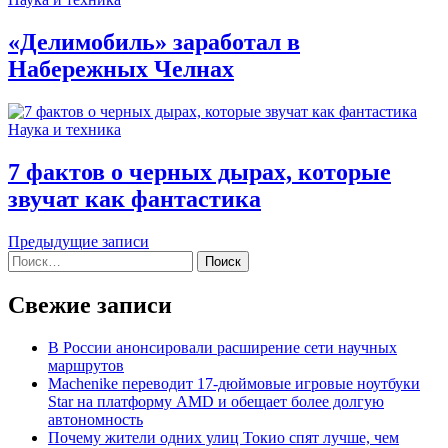
«Делимобиль» заработал в
Набережных Челнах
Наука и техника
7 фактов о черных дырах, которые
звучат как фантастика
Навигация
Предыдущие записи
Найти:
по
записям
Свежие записи
В России анонсировали расширение сети научных
маршрутов
Machenike переводит 17-дюймовые игровые ноутбуки
Star на платформу AMD и обещает более долгую
автономность
Почему жители одних улиц Токио спят лучше, чем