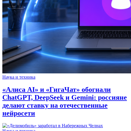
Наука и техника
«Алиса AI» и «ГигаЧат» обогнали
ChatGPT, DeepSeek и Gemini: россияне
делают ставку на отечественные
нейросети
Наука и техника