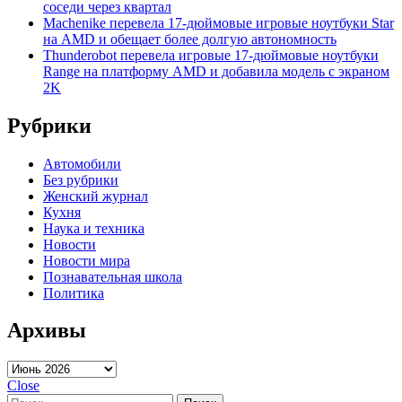
соседи через квартал
Machenike перевела 17-дюймовые игровые ноутбуки Star
на AMD и обещает более долгую автономность
Thunderobot перевела игровые 17-дюймовые ноутбуки
Range на платформу AMD и добавила модель с экраном
2K
Рубрики
Автомобили
Без рубрики
Женский журнал
Кухня
Наука и техника
Новости
Новости мира
Познавательная школа
Политика
Архивы
Архивы
Close
Найти: